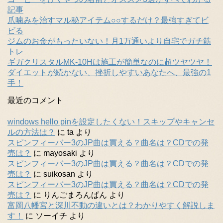
記事
爪噛みを治すマル秘アイテム○○するだけ？最強すぎてビ
ビる
ジムのお金がもったいない！月1万通いより自宅でガチ筋
トレ
ギガクリスタルMK-10Hは施工が簡単なのに超ツヤツヤ！
ダイエットが続かない、挫折しやすいあなたへ、最強の1
手！
最近のコメント
windows hello pinを設定したくない！スキップやキャンセ
ルの方法は？
に
ta
より
スピンフィーバー3のJP曲は買える？曲名は？CDでの発
売は？
に
mayosaki
より
スピンフィーバー3のJP曲は買える？曲名は？CDでの発
売は？
に
suikosan
より
スピンフィーバー3のJP曲は買える？曲名は？CDでの発
売は？
に
りんごまろんぱん
より
富岡八幡宮と深川不動の違いとは？わかりやすく解説しま
す！
に
ソーイチ
より