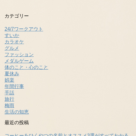
カテゴリー
24/7ワークアウト
すいか
カラオケ
グルメ
ファッション
メダルゲーム
体のこと・心のこと
夏休み
娯楽
年間行事
手話
旅行
梅雨
生活の知恵
最近の投稿
コーヒーをひくやつの名前とオススメ3選がすべてわかる