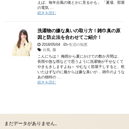
えば、毎年台風の後とかに見るかも」 「夏場、部屋
の電気 …
続きを読む
洗濯物の嫌な臭いの取り方！雑巾臭の原
因と防止法を合わせてご紹介！
2018/05/04
-
生活の知恵
台風
,
服
こんにちは！ 梅雨から夏にかけての数か月間は、
長雨や急な雨などで思うように洗濯物が干せなくて
やきもきしますよね～ やむなく部屋干しすると、乾
いたはずなのに服からは嫌な臭いが… 雑巾のような
あの独特の …
続きを読む
まだデータがありません。