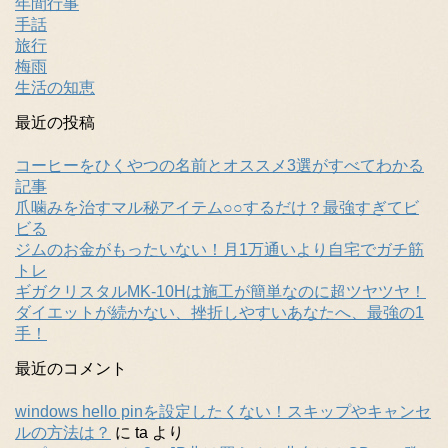
年間行事
手話
旅行
梅雨
生活の知恵
最近の投稿
コーヒーをひくやつの名前とオススメ3選がすべてわかる
記事
爪噛みを治すマル秘アイテム○○するだけ？最強すぎてビ
ビる
ジムのお金がもったいない！月1万通いより自宅でガチ筋
トレ
ギガクリスタルMK-10Hは施工が簡単なのに超ツヤツヤ！
ダイエットが続かない、挫折しやすいあなたへ、最強の1
手！
最近のコメント
windows hello pinを設定したくない！スキップやキャンセ
ルの方法は？
に
ta
より