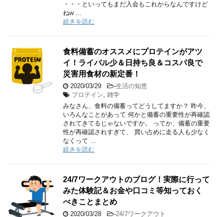
・・・といってもまだ入会もこれからなんですけど
ねw …
続きを読む
食料備蓄のオススメにプロテインがアツ
イ！ライバル少＆日持ち良＆コスパ良で
災害用食材の新定番！
2020/03/29
-
生活の知恵
プロテイン
,
雑学
みなさん、食料の備蓄ってどうしてますか？ 昨今、
いろんなことがあって 何かと備蓄の重要性が再確認
されてきてるじゃないですか。 ってか、備蓄の重要
性が再確認されすぎて、 買い占めに走る人も少なく
なくって …
続きを読む
24/7ワークアウトのブログ！実際に行って
みた体験記＆お金や口コミ等知っておく
べきことまとめ
2020/03/28
-
24/7ワークアウト