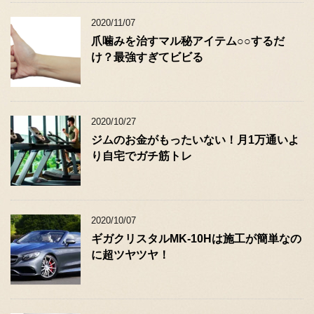
2020/11/07
爪噛みを治すマル秘アイテム○○するだ
け？最強すぎてビビる
2020/10/27
ジムのお金がもったいない！月1万通いよ
り自宅でガチ筋トレ
2020/10/07
ギガクリスタルMK-10Hは施工が簡単なの
に超ツヤツヤ！