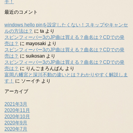
手！
最近のコメント
windows hello pinを設定したくない！スキップやキャンセ
ルの方法は？
に
ta
より
スピンフィーバー3のJP曲は買える？曲名は？CDでの発
売は？
に
mayosaki
より
スピンフィーバー3のJP曲は買える？曲名は？CDでの発
売は？
に
suikosan
より
スピンフィーバー3のJP曲は買える？曲名は？CDでの発
売は？
に
りんごまろんぱん
より
富岡八幡宮と深川不動の違いとは？わかりやすく解説しま
す！
に
ソーイチ
より
アーカイブ
2021年3月
2020年11月
2020年10月
2020年9月
2020年7月