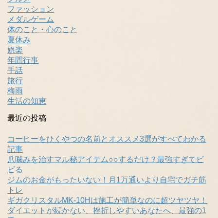
ファッション
メダルゲーム
体のこと・心のこと
夏休み
娯楽
年間行事
手話
旅行
梅雨
生活の知恵
最近の投稿
コーヒーをひくやつの名前とオススメ3選がすべてわかる
記事
爪噛みを治すマル秘アイテム○○するだけ？最強すぎてビ
ビる
ジムのお金がもったいない！月1万通いより自宅でガチ筋
トレ
ギガクリスタルMK-10Hは施工が簡単なのに超ツヤツヤ！
ダイエットが続かない、挫折しやすいあなたへ、最強の1