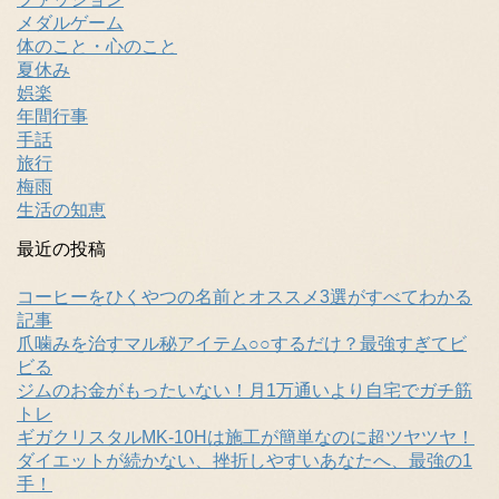
メダルゲーム
体のこと・心のこと
夏休み
娯楽
年間行事
手話
旅行
梅雨
生活の知恵
最近の投稿
コーヒーをひくやつの名前とオススメ3選がすべてわかる
記事
爪噛みを治すマル秘アイテム○○するだけ？最強すぎてビ
ビる
ジムのお金がもったいない！月1万通いより自宅でガチ筋
トレ
ギガクリスタルMK-10Hは施工が簡単なのに超ツヤツヤ！
ダイエットが続かない、挫折しやすいあなたへ、最強の1
手！