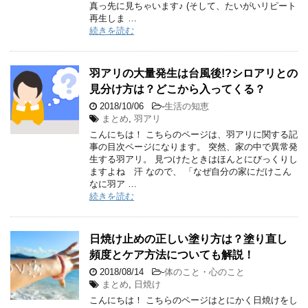
真っ先に見ちゃいます♪ (そして、たいがいリピート
再生しま …
続きを読む
羽アリの大量発生は台風後!?シロアリとの
見分け方は？どこから入ってくる？
2018/10/06
-
生活の知恵
まとめ
,
羽アリ
こんにちは！ こちらのページは、羽アリに関する記
事の目次ページになります。 突然、家の中で異常発
生する羽アリ。 見つけたときはほんとにびっくりし
ますよね 汗 なので、 「なぜ自分の家にだけこん
なに羽ア …
続きを読む
日焼け止めの正しい塗り方は？塗り直し
頻度とケア方法についても解説！
2018/08/14
-
体のこと・心のこと
まとめ
,
日焼け
こんにちは！ こちらのページはとにかく日焼けをし