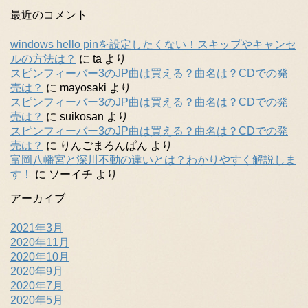
最近のコメント
windows hello pinを設定したくない！スキップやキャンセ
ルの方法は？
に
ta
より
スピンフィーバー3のJP曲は買える？曲名は？CDでの発
売は？
に
mayosaki
より
スピンフィーバー3のJP曲は買える？曲名は？CDでの発
売は？
に
suikosan
より
スピンフィーバー3のJP曲は買える？曲名は？CDでの発
売は？
に
りんごまろんぱん
より
富岡八幡宮と深川不動の違いとは？わかりやすく解説しま
す！
に
ソーイチ
より
アーカイブ
2021年3月
2020年11月
2020年10月
2020年9月
2020年7月
2020年5月