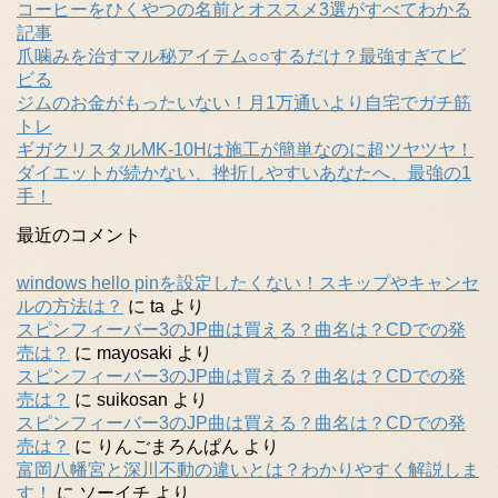
コーヒーをひくやつの名前とオススメ3選がすべてわかる
記事
爪噛みを治すマル秘アイテム○○するだけ？最強すぎてビ
ビる
ジムのお金がもったいない！月1万通いより自宅でガチ筋
トレ
ギガクリスタルMK-10Hは施工が簡単なのに超ツヤツヤ！
ダイエットが続かない、挫折しやすいあなたへ、最強の1
手！
最近のコメント
windows hello pinを設定したくない！スキップやキャンセ
ルの方法は？
に
ta
より
スピンフィーバー3のJP曲は買える？曲名は？CDでの発
売は？
に
mayosaki
より
スピンフィーバー3のJP曲は買える？曲名は？CDでの発
売は？
に
suikosan
より
スピンフィーバー3のJP曲は買える？曲名は？CDでの発
売は？
に
りんごまろんぱん
より
富岡八幡宮と深川不動の違いとは？わかりやすく解説しま
す！
に
ソーイチ
より