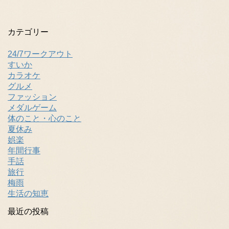
カテゴリー
24/7ワークアウト
すいか
カラオケ
グルメ
ファッション
メダルゲーム
体のこと・心のこと
夏休み
娯楽
年間行事
手話
旅行
梅雨
生活の知恵
最近の投稿