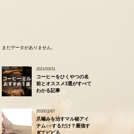
まだデータがありません。
2021/03/31
コーヒーをひくやつの名
前とオススメ3選がすべて
わかる記事
2020/11/07
爪噛みを治すマル秘アイ
テム○○するだけ？最強す
ぎてビビる