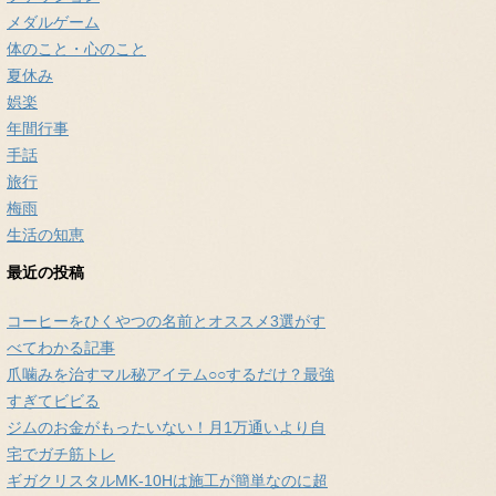
メダルゲーム
体のこと・心のこと
夏休み
娯楽
年間行事
手話
旅行
梅雨
生活の知恵
最近の投稿
コーヒーをひくやつの名前とオススメ3選がす
べてわかる記事
爪噛みを治すマル秘アイテム○○するだけ？最強
すぎてビビる
ジムのお金がもったいない！月1万通いより自
宅でガチ筋トレ
ギガクリスタルMK-10Hは施工が簡単なのに超