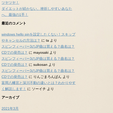
ツヤツヤ！
ダイエットが続かない、挫折しやすいあなた
へ、最強の1手！
最近のコメント
windows hello pinを設定したくない！スキップ
やキャンセルの方法は？
に
ta
より
スピンフィーバー3のJP曲は買える？曲名は？
CDでの発売は？
に
mayosaki
より
スピンフィーバー3のJP曲は買える？曲名は？
CDでの発売は？
に
suikosan
より
スピンフィーバー3のJP曲は買える？曲名は？
CDでの発売は？
に
りんごまろんぱん
より
富岡八幡宮と深川不動の違いとは？わかりやす
く解説します！
に
ソーイチ
より
アーカイブ
2021年3月