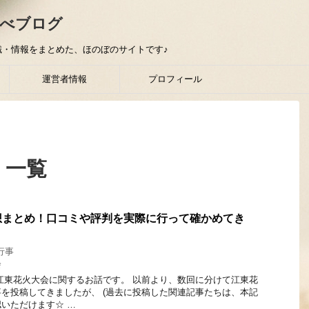
べブログ
・情報をまとめた、ほのぼのサイトです♪
運営者情報
プロフィール
 一覧
想まとめ！口コミや評判を実際に行って確かめてき
行事
会
江東花火大会に関するお話です。 以前より、数回に分けて江東花
を投稿してきましたが、 (過去に投稿した関連記事たちは、本記
いただけます☆ …