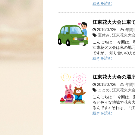
続きを読む
江東花火大会に車
2019/07/26
-
年間
夏休み
,
江東花火大
こんにちは！ 今回は、
江東花火大会は私の地元
ですが、 知り合いの方
続きを読む
江東花火大会の場所
2019/07/26
-
年間
まとめ
,
江東花火大
こんにちは！ 今回は、
ると色々な地域で花火大
るんです♪ それは、『
続きを読む