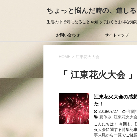
ちょっと悩んだ時の、道しる
生活の中で気になることや知っておくとお得な知識
お問い合わせ
サイトマップ
HOME
>
江東花火大会
「 江東花火大会 」
江東花火大会の感
た！
2019/07/27
-
年間
夏休み
,
江東花火大
こんにちは！ 今回も、
火大会に関する特集記事
事末尾から一覧でご確認