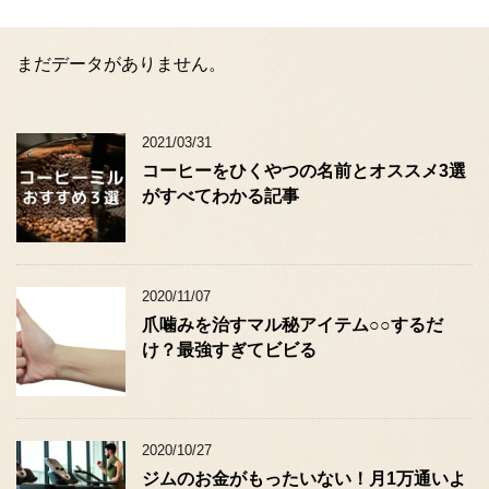
ウ
い
で
(
開
新
き
し
ま
い
まだデータがありません。
す
ウ
)
ィ
ン
ド
ウ
2021/03/31
で
開
コーヒーをひくやつの名前とオススメ3選
き
ま
がすべてわかる記事
す
)
2020/11/07
爪噛みを治すマル秘アイテム○○するだ
け？最強すぎてビビる
2020/10/27
ジムのお金がもったいない！月1万通いよ