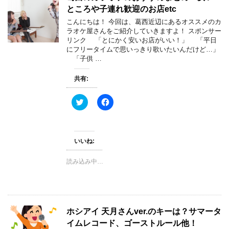
し
ク
ところや子連れ歓迎のお店etc
い
し
ウ
て
こんにちは！ 今回は、葛西近辺にあるオススメのカ
ィ
く
ラオケ屋さんをご紹介していきますよ！ スポンサー
ン
だ
ド
さ
リンク 「とにかく安いお店がいい！」 「平日
ウ
い
にフリータイムで思いっきり歌いたいんだけど…」
で
(
「子供 …
開
新
き
し
ま
い
共有:
す
ウ
)
ィ
ン
ド
ク
F
ウ
リ
a
で
ッ
c
開
ク
e
き
し
b
ま
て
o
す
T
o
いいね:
)
w
k
i
で
t
共
読み込み中…
t
有
e
す
r
る
で
に
共
は
有
ク
(
リ
ホシアイ 天月さんver.のキーは？サマータ
新
ッ
し
ク
イムレコード、ゴーストルール他！
い
し