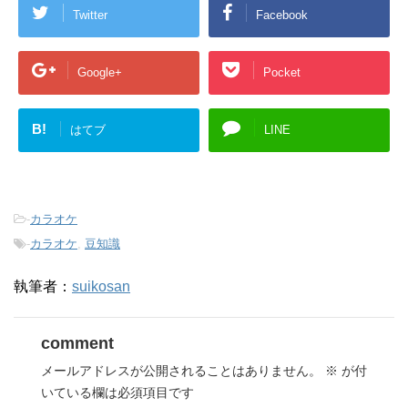
新
ッ
Twitter
Facebook
し
ク
い
し
ウ
て
ィ
く
ン
だ
Google+
Pocket
ド
さ
ウ
い
で
(
開
新
き
し
B!
はてブ
LINE
ま
い
す
ウ
)
ィ
ン
ド
ウ
で
開
-
カラオケ
き
ま
-
カラオケ
,
豆知識
す
)
執筆者：
suikosan
comment
メールアドレスが公開されることはありません。
※
が付
いている欄は必須項目です