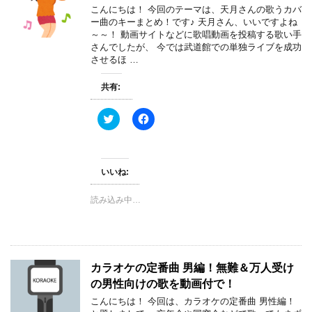
ウ
て
こんにちは！ 今回のテーマは、天月さんの歌うカバ
ィ
く
ー曲のキーまとめ！です♪ 天月さん、いいですよね
ン
だ
ド
さ
～～！ 動画サイトなどに歌唱動画を投稿する歌い手
ウ
い
さんでしたが、 今では武道館での単独ライブを成功
で
(
させるほ …
開
新
き
し
ま
い
共有:
す
ウ
)
ィ
ン
ド
ク
F
ウ
リ
a
で
ッ
c
開
ク
e
き
し
b
ま
て
o
す
T
o
いいね:
)
w
k
i
で
t
共
読み込み中…
t
有
e
す
r
る
で
に
共
は
有
ク
(
リ
カラオケの定番曲 男編！無難＆万人受け
新
ッ
し
ク
の男性向けの歌を動画付で！
い
し
ウ
て
こんにちは！ 今回は、カラオケの定番曲 男性編！
ィ
く