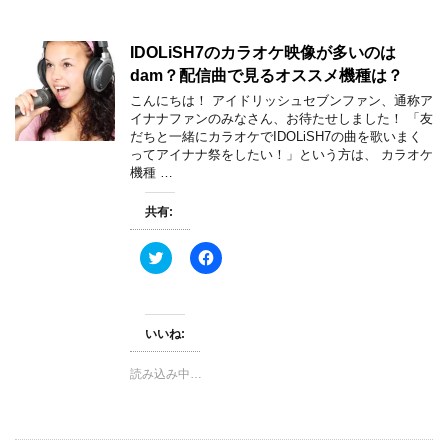
IDOLiSH7のカラオケ映像が多いのは
dam？配信曲で見るオススメ機種は？
こんにちは！ アイドリッシュセブンファン、通称ア
イナナファンのみなさん、お待たせしました！ 「友
だちと一緒にカラオケでIDOLiSH7の曲を歌いまく
ってアイナナ祭をしたい！」という方は、 カラオケ
機種 …
共有:
ク
F
リ
a
ッ
c
ク
e
し
b
て
o
T
o
いいね:
w
k
i
で
t
共
読み込み中…
t
有
e
す
r
る
で
に
共
は