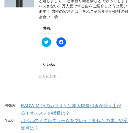
と題しまして、 忘年会や同窓会などで歌ってもまず
ン
だ
ド
さ
ハズさない、万人受けする曲をご紹介しようと思い
ウ
い
ます！ 男性の皆さんは、それこそ忘年会や会社の付
で
(
き合い、学 …
開
新
き
し
ま
い
共有:
す
ウ
)
ィ
ン
ド
ク
F
ウ
リ
a
で
ッ
c
開
ク
e
き
し
b
ま
て
o
す
T
o
いいね:
)
w
k
i
で
t
共
読み込み中…
t
有
e
す
r
る
で
に
共
は
有
ク
(
リ
PREV
RADWIMPSのカラオケは本人映像付きが盛り上が
新
ッ
し
ク
る！オススメの機種は？
い
し
ウ
て
NEXT
バベルのメダルタワーＷをプレイ！初代との違いや変
ィ
く
ン
だ
更点は？
ド
さ