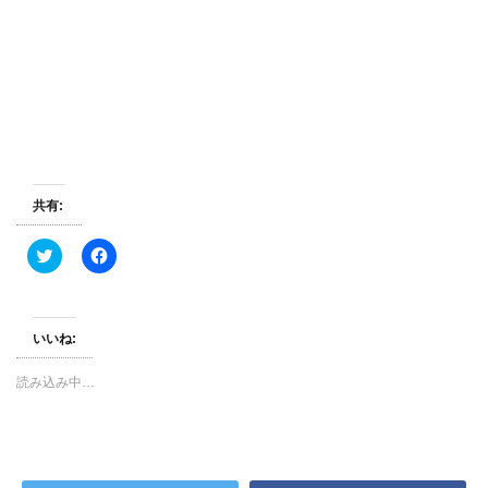
共有:
ク
F
リ
a
ッ
c
ク
e
し
b
て
o
T
o
いいね:
w
k
i
で
t
共
読み込み中…
t
有
e
す
r
る
で
に
共
は
有
ク
(
リ