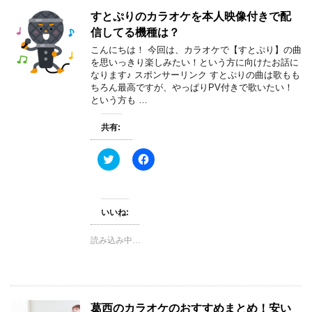
有
ク
(
リ
すとぷりのカラオケを本人映像付きで配
新
ッ
し
ク
信してる機種は？
い
し
ウ
て
こんにちは！ 今回は、カラオケで【すとぷり】の曲
ィ
く
を思いっきり楽しみたい！という方に向けたお話に
ン
だ
ド
さ
なります♪ スポンサーリンク すとぷりの曲は歌もも
ウ
い
ちろん最高ですが、やっぱりPV付きで歌いたい！
で
(
という方も …
開
新
き
し
ま
い
共有:
す
ウ
)
ィ
ン
ド
ク
F
ウ
リ
a
で
ッ
c
開
ク
e
き
し
b
ま
て
o
す
T
o
いいね:
)
w
k
i
で
t
共
読み込み中…
t
有
e
す
r
る
で
に
共
は
有
ク
(
リ
葛西のカラオケのおすすめまとめ！安い
新
ッ