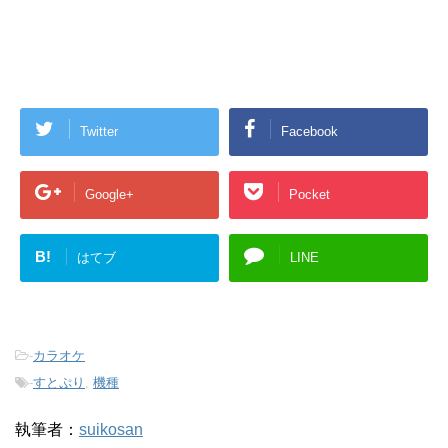
r
る
で
に
共
は
有
ク
(
リ
新
ッ
し
ク
い
し
ウ
て
ィ
く
ン
だ
Twitter
Facebook
ド
さ
ウ
い
で
(
開
新
Google+
Pocket
き
し
ま
い
す
ウ
)
ィ
ン
B!
はてブ
LINE
ド
ウ
で
開
き
ま
す
)
-
カラオケ
-
すとぷり
,
機種
執筆者：
suikosan