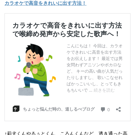
カラオケで高音をきれいに出す方法！
↑莉犬くんやるぅとくん、ころんくんなど、透き通った高