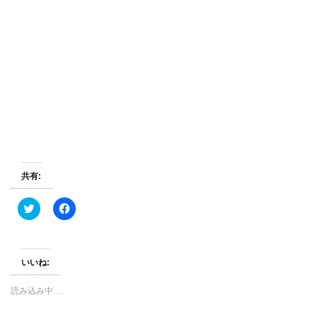
共有:
ク
F
リ
a
ッ
c
ク
e
し
b
て
o
T
o
いいね:
w
k
i
で
t
共
読み込み中…
t
有
e
す