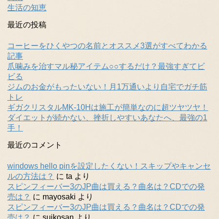
生活の知恵
最近の投稿
コーヒーをひくやつの名前とオススメ3選がすべてわかる
記事
爪噛みを治すマル秘アイテム○○するだけ？最強すぎてビ
ビる
ジムのお金がもったいない！月1万通いより自宅でガチ筋
トレ
ギガクリスタルMK-10Hは施工が簡単なのに超ツヤツヤ！
ダイエットが続かない、挫折しやすいあなたへ、最強の1
手！
最近のコメント
windows hello pinを設定したくない！スキップやキャンセ
ルの方法は？
に
ta
より
スピンフィーバー3のJP曲は買える？曲名は？CDでの発
売は？
に
mayosaki
より
スピンフィーバー3のJP曲は買える？曲名は？CDでの発
売は？
に
suikosan
より