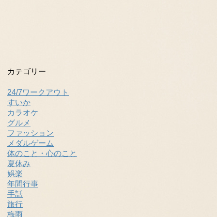
カテゴリー
24/7ワークアウト
すいか
カラオケ
グルメ
ファッション
メダルゲーム
体のこと・心のこと
夏休み
娯楽
年間行事
手話
旅行
梅雨