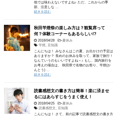
他では味わえないですよね♪ ただ、これからの季
節、注意しな …
続きを読む
秋田竿燈祭の楽しみ方は？観覧席って
何？体験コーナーもあるらしい!?
2018/04/28
-
夏休み
竿燈
,
豆知識
こんにちは！ みなさんはこの夏、お出かけの予定は
ありますか？ 長めのお休みを取って、家族で旅行！
なんていうのもいいですよね～♪ もし、国内旅行を
お考えの場合は、 秋田県で名物のお祭り、竿燈(か
んとう) …
続きを読む
読書感想文の書き方は簡単！楽に済ませ
るにはあらすじをうまく使え！
2018/04/25
-
夏休み
読書感想文
,
豆知識
こんにちは！ さて、前の記事で読書感想文の書き方