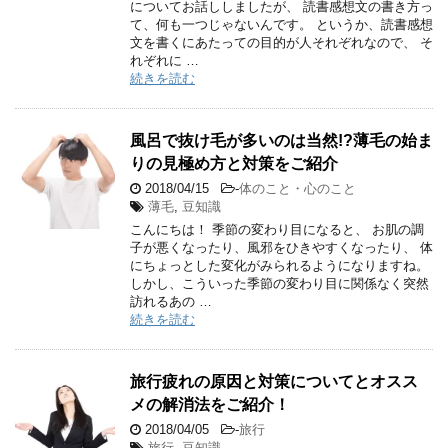
についてお話ししましたが、 読書感想文の書き方っ
て、何も一つじゃないんです。 というか、読書感想
文を書くにあたっての目的が人それぞれなので、 そ
れぞれに …
続きを読む
風呂で抜け毛が多いのは当然!?薄毛の始ま
りの見極め方と対策をご紹介
2018/04/15
-
体のこと・心のこと
薄毛
,
豆知識
こんにちは！ 季節の変わり目になると、 お肌の調
子が悪くなったり、風邪をひきやすくなったり、 体
にちょっとした変化がみられるようになりますね。
しかし、こういった季節の変わり目に関係なく突然
訪れるあの …
続きを読む
旅行疲れの原因と対策についてとオスス
メの解消法をご紹介！
2018/04/05
-
旅行
旅行
,
豆知識