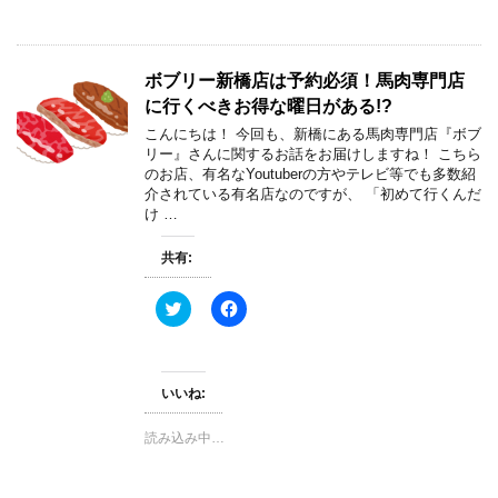
(
リ
新
ッ
し
ク
い
し
ウ
て
ボブリー新橋店は予約必須！馬肉専門店
ィ
く
ン
だ
に行くべきお得な曜日がある!?
ド
さ
ウ
い
こんにちは！ 今回も、新橋にある馬肉専門店『ボブ
で
(
リー』さんに関するお話をお届けしますね！ こちら
開
新
き
し
のお店、有名なYoutuberの方やテレビ等でも多数紹
ま
い
介されている有名店なのですが、 「初めて行くんだ
す
ウ
)
ィ
け …
ン
ド
ウ
共有:
で
開
き
ク
F
ま
リ
a
す
ッ
c
)
ク
e
し
b
て
o
T
o
いいね:
w
k
i
で
t
共
読み込み中…
t
有
e
す
r
る
で
に