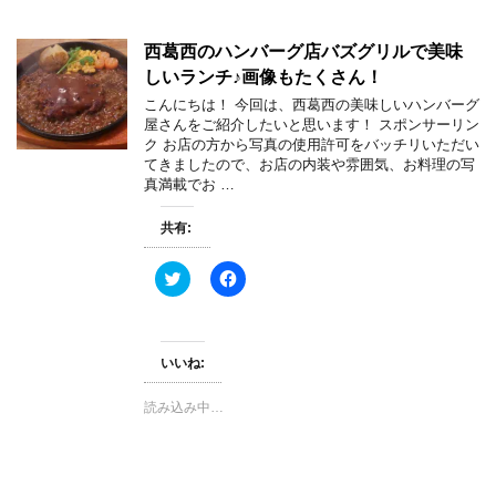
西葛西のハンバーグ店バズグリルで美味
しいランチ♪画像もたくさん！
こんにちは！ 今回は、西葛西の美味しいハンバーグ
屋さんをご紹介したいと思います！ スポンサーリン
ク お店の方から写真の使用許可をバッチリいただい
てきましたので、お店の内装や雰囲気、お料理の写
真満載でお …
共有:
ク
F
リ
a
ッ
c
ク
e
し
b
て
o
T
o
いいね:
w
k
i
で
t
共
読み込み中…
t
有
e
す
r
る
で
に
共
は
有
ク