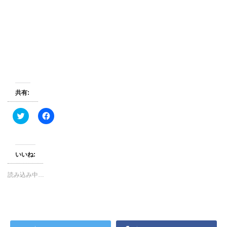
共有:
ク
F
リ
a
ッ
c
ク
e
し
b
て
o
T
o
いいね:
w
k
i
で
t
共
読み込み中…
t
有
e
す
r
る
で
に
共
は
有
ク
(
リ
新
ッ