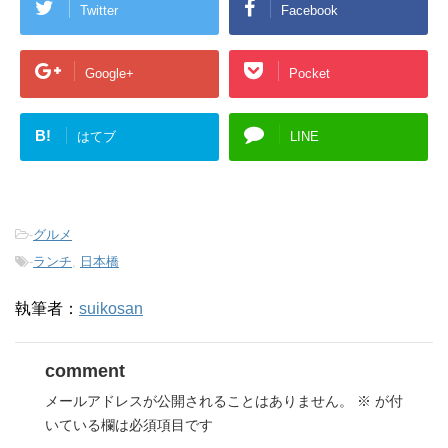
Twitter
Facebook
し
ク
い
し
ウ
て
ィ
く
ン
だ
Google+
Pocket
ド
さ
ウ
い
で
(
開
新
き
し
B!
はてブ
LINE
ま
い
す
ウ
)
ィ
ン
ド
ウ
で
開
-
グルメ
き
ま
-
ランチ
,
日本橋
す
)
執筆者：
suikosan
comment
メールアドレスが公開されることはありません。
※
が付
いている欄は必須項目です