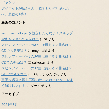
ツヤツヤ！
ダイエットが続かない、挫折しやすいあなた
へ、最強の1手！
最近のコメント
windows hello pinを設定したくない！スキップ
やキャンセルの方法は？
に
ta
より
スピンフィーバー3のJP曲は買える？曲名は？
CDでの発売は？
に
mayosaki
より
スピンフィーバー3のJP曲は買える？曲名は？
CDでの発売は？
に
suikosan
より
スピンフィーバー3のJP曲は買える？曲名は？
CDでの発売は？
に
りんごまろんぱん
より
富岡八幡宮と深川不動の違いとは？わかりやす
く解説します！
に
ソーイチ
より
アーカイブ
2021年3月