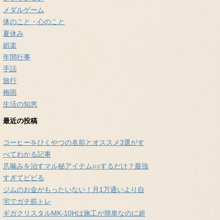
メダルゲーム
体のこと・心のこと
夏休み
娯楽
年間行事
手話
旅行
梅雨
生活の知恵
最近の投稿
コーヒーをひくやつの名前とオススメ3選がす
べてわかる記事
爪噛みを治すマル秘アイテム○○するだけ？最強
すぎてビビる
ジムのお金がもったいない！月1万通いより自
宅でガチ筋トレ
ギガクリスタルMK-10Hは施工が簡単なのに超