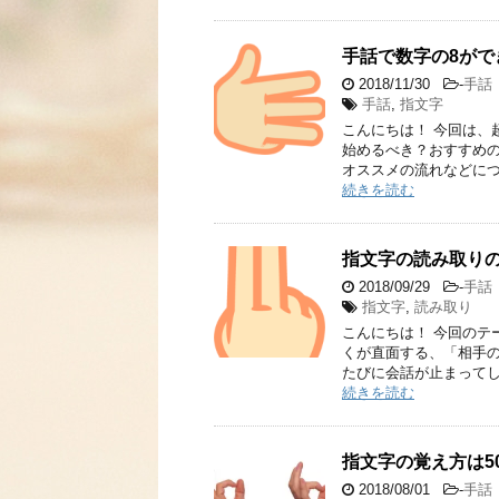
手話で数字の8が
2018/11/30
-
手話
手話
,
指文字
こんにちは！ 今回は、
始めるべき？おすすめ
オススメの流れなどにつ
続きを読む
指文字の読み取り
2018/09/29
-
手話
指文字
,
読み取り
こんにちは！ 今回のテ
くが直面する、「相手の
たびに会話が止まってし
続きを読む
指文字の覚え方は5
2018/08/01
-
手話