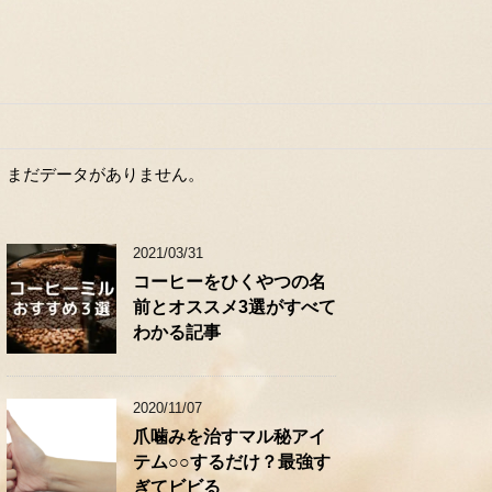
まだデータがありません。
2021/03/31
コーヒーをひくやつの名
前とオススメ3選がすべて
わかる記事
2020/11/07
爪噛みを治すマル秘アイ
テム○○するだけ？最強す
ぎてビビる