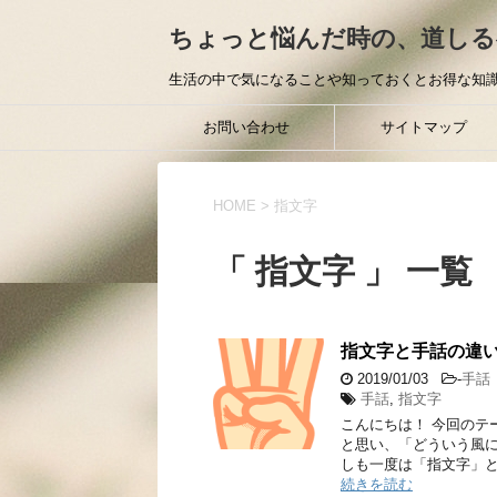
ちょっと悩んだ時の、道しる
生活の中で気になることや知っておくとお得な知識
お問い合わせ
サイトマップ
HOME
>
指文字
「 指文字 」 一覧
指文字と手話の違
2019/01/03
-
手話
手話
,
指文字
こんにちは！ 今回のテ
と思い、「どういう風
しも一度は「指文字」と
続きを読む