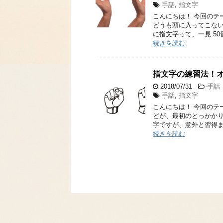
手話
,
指文字
こんにちは！ 今回のテ
どうも頭に入ってこない
に指文字って、一見 50
続きを読む
指文字の練習法！
2018/07/31
-
手話
手話
,
指文字
こんにちは！ 今回のテ
どが、最初のとっかかり
字ですが、意外と習得ま
続きを読む