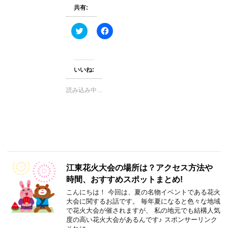
共有:
ク
F
リ
a
ッ
c
ク
e
し
b
て
o
T
o
いいね:
w
k
i
で
t
共
読み込み中…
t
有
e
す
r
る
で
に
共
は
有
ク
(
リ
新
ッ
し
ク
い
し
ウ
て
江東花火大会の場所は？アクセス方法や
ィ
く
ン
だ
時間、おすすめスポットまとめ!
ド
さ
ウ
い
こんにちは！ 今回は、夏の名物イベントである花火
で
(
大会に関するお話です。 毎年夏になると色々な地域
開
新
き
し
で花火大会が催されますが、 私の地元でも結構人気
ま
い
度の高い花火大会があるんです♪ スポンサーリンク
す
ウ