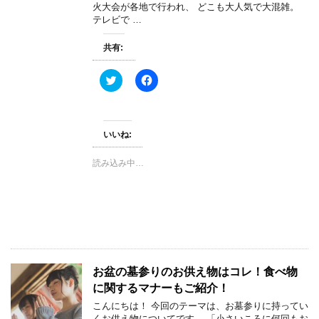
ま
い
火大会が各地で行われ、 どこも大人気で大混雑。
す
ウ
)
ィ
テレビで …
ン
ド
ウ
共有:
で
開
き
ク
F
ま
リ
a
す
ッ
c
)
ク
e
し
b
て
o
T
o
いいね:
w
k
i
で
t
共
読み込み中…
t
有
e
す
r
る
で
に
共
は
有
ク
(
リ
新
ッ
し
ク
い
し
ウ
て
お盆の墓参りのお供え物はコレ！食べ物
ィ
く
ン
だ
に関するマナーもご紹介！
ド
さ
ウ
い
こんにちは！ 今回のテーマは、お墓参りに持ってい
で
(
くお供え物についてです。 「小さいころに何回もお