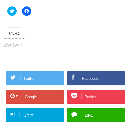
ク
F
リ
a
ッ
c
ク
e
し
b
て
o
T
o
いいね:
w
k
i
で
t
共
読み込み中…
t
有
e
す
r
る
で
に
共
は
有
ク
(
リ
新
ッ
Twitter
Facebook
し
ク
い
し
ウ
て
ィ
く
ン
だ
Google+
Pocket
ド
さ
ウ
い
で
(
開
新
き
し
B!
はてブ
LINE
ま
い
す
ウ
)
ィ
ン