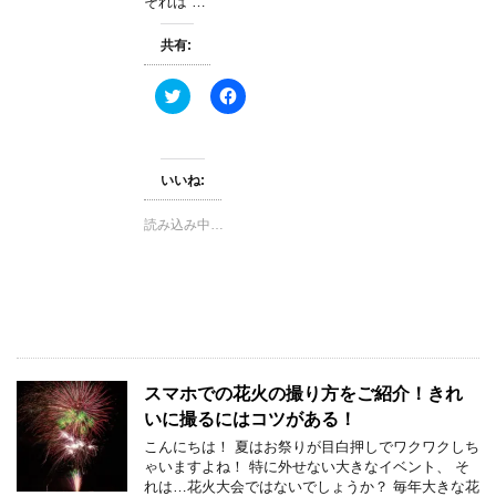
)
ィ
それは …
ン
ド
ウ
共有:
で
開
き
ク
F
ま
リ
a
す
ッ
c
)
ク
e
し
b
て
o
T
o
いいね:
w
k
i
で
t
共
読み込み中…
t
有
e
す
r
る
で
に
共
は
有
ク
(
リ
新
ッ
し
ク
い
し
ウ
て
スマホでの花火の撮り方をご紹介！きれ
ィ
く
ン
だ
いに撮るにはコツがある！
ド
さ
ウ
い
こんにちは！ 夏はお祭りが目白押しでワクワクしち
で
(
ゃいますよね！ 特に外せない大きなイベント、 そ
開
新
き
し
れは…花火大会ではないでしょうか？ 毎年大きな花