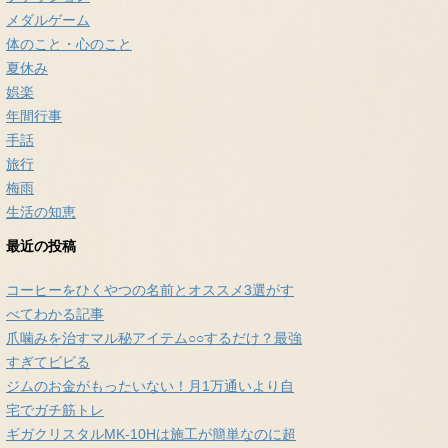
メダルゲーム
体のこと・心のこと
夏休み
娯楽
年間行事
手話
旅行
梅雨
生活の知恵
最近の投稿
コーヒーをひくやつの名前とオススメ3選がす
べてわかる記事
爪噛みを治すマル秘アイテム○○するだけ？最強
すぎてビビる
ジムのお金がもったいない！月1万通いより自
宅でガチ筋トレ
ギガクリスタルMK-10Hは施工が簡単なのに超