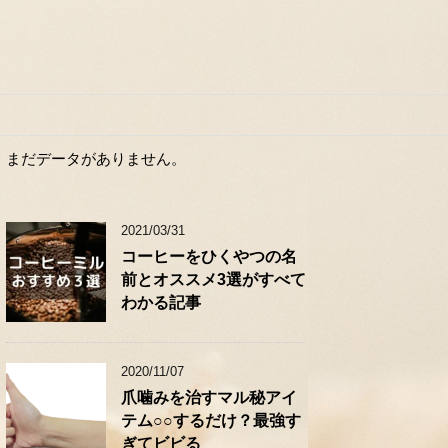
まだデータがありません。
2021/03/31
コーヒーをひくやつの名
前とオススメ3選がすべて
わかる記事
2020/11/07
爪噛みを治すマル秘アイ
テム○○するだけ？最強す
ぎてビビる