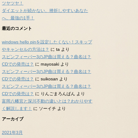
ツヤツヤ！
ダイエットが続かない、挫折しやすいあなた
へ、最強の1手！
最近のコメント
windows hello pinを設定したくない！スキップ
やキャンセルの方法は？
に
ta
より
スピンフィーバー3のJP曲は買える？曲名は？
CDでの発売は？
に
mayosaki
より
スピンフィーバー3のJP曲は買える？曲名は？
CDでの発売は？
に
suikosan
より
スピンフィーバー3のJP曲は買える？曲名は？
CDでの発売は？
に
りんごまろんぱん
より
富岡八幡宮と深川不動の違いとは？わかりやす
く解説します！
に
ソーイチ
より
アーカイブ
2021年3月