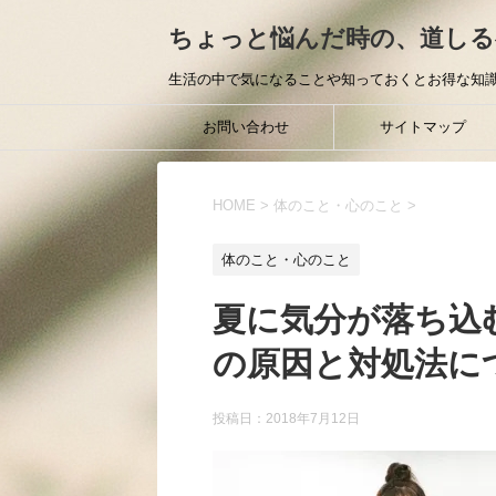
ちょっと悩んだ時の、道しる
生活の中で気になることや知っておくとお得な知識
お問い合わせ
サイトマップ
HOME
>
体のこと・心のこと
>
体のこと・心のこと
夏に気分が落ち込
の原因と対処法に
投稿日：
2018年7月12日