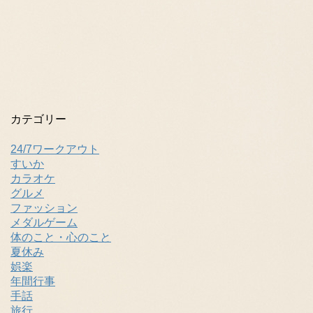
カテゴリー
24/7ワークアウト
すいか
カラオケ
グルメ
ファッション
メダルゲーム
体のこと・心のこと
夏休み
娯楽
年間行事
手話
旅行