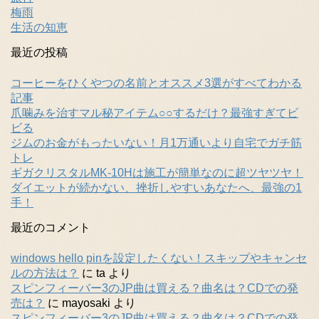
梅雨
生活の知恵
最近の投稿
コーヒーをひくやつの名前とオススメ3選がすべてわかる
記事
爪噛みを治すマル秘アイテム○○するだけ？最強すぎてビ
ビる
ジムのお金がもったいない！月1万通いより自宅でガチ筋
トレ
ギガクリスタルMK-10Hは施工が簡単なのに超ツヤツヤ！
ダイエットが続かない、挫折しやすいあなたへ、最強の1
手！
最近のコメント
windows hello pinを設定したくない！スキップやキャンセ
ルの方法は？
に
ta
より
スピンフィーバー3のJP曲は買える？曲名は？CDでの発
売は？
に
mayosaki
より
スピンフィーバー3のJP曲は買える？曲名は？CDでの発