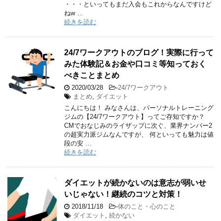
・・・といってもまだ入会もこれからなんですけど
ねw …
続きを読む
24/7ワークアウトのブログ！実際に行って
みた体験記＆お金や口コミ等知っておく
べきことまとめ
2020/03/28
-
24/7ワークアウト
まとめ
,
ダイエット
こんにちは！ みなさんは、パーソナルトレーニング
ジムの【24/7ワークアウト】ってご存知ですか？
CMでおなじみのライザップに次ぐ、業界ナンバー2
の超実力派ジムなんですが、 何といっても魅力は値
段の安 …
続きを読む
ダイエットが続かないのは意志が弱いせ
いじゃない！継続のコツと対策！
2018/11/18
-
体のこと・心のこと
ダイエット
,
続かない