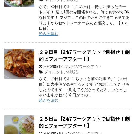
さて、30日目です！ この日は、待ちに待ったチー
トデイ！ 週に1回のみ開催される、何でも食べてOK
な日です！ マジで、この日のために生きてるまであ
りますからねw トレーナーさんと相談して、【１８
日目】 …
続きを読む
２９日目【24/7ワークアウトで目指せ！劇
的ビフォーアフター！】
2020/05/12
-
24/7ワークアウト
ダイエット
,
体験記
さて、29日目です！ ちょっと前の記事で、“【29日
目】に大事件が発生するんです”とお話ししてたりも
したのですが、 (覚えてくださってた方、いらっし
ゃいますかね？) 今日がその …
続きを読む
２８日目【24/7ワークアウトで目指せ！劇
的ビフォーアフター！】
2020/05/10
-
24/7ワークアウト