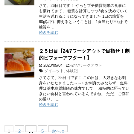
さて、26日目です！ やっとプチ糖質制限の食事に
も慣れてきて、 糖質を計算しつつ3食を決めていく
生活も送れるようになってきました 1日の糖質を
60g以下に抑えるということは、1食当たり20gまで
糖質を …
続きを読む
２５日目【24/7ワークアウトで目指せ！劇
的ビフォーアフター！】
2020/05/04
-
24/7ワークアウト
ダイエット
,
体験記
さてさて、25日目です！ この日は、大好きなお刺
身をいただきました～～♪ お刺身のみならず、魚料
理は基本糖質制限の味方でして、 積極的に摂ってい
きたい食材と言われているんですね。 ただ、ご存知
の通り、 …
続きを読む
1
2
…
5
次へ »