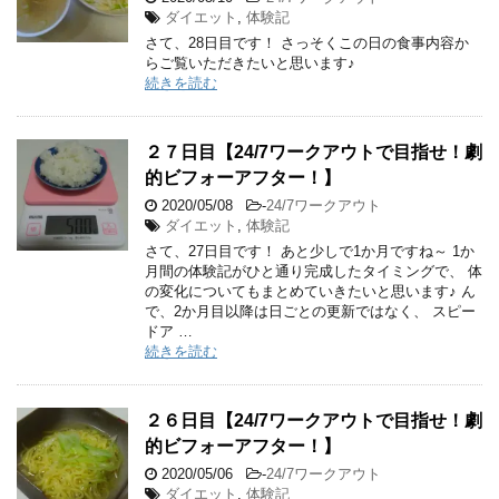
ダイエット
,
体験記
さて、28日目です！ さっそくこの日の食事内容か
らご覧いただきたいと思います♪
続きを読む
２７日目【24/7ワークアウトで目指せ！劇
的ビフォーアフター！】
2020/05/08
-
24/7ワークアウト
ダイエット
,
体験記
さて、27日目です！ あと少しで1か月ですね～ 1か
月間の体験記がひと通り完成したタイミングで、 体
の変化についてもまとめていきたいと思います♪ ん
で、2か月目以降は日ごとの更新ではなく、 スピー
ドア …
続きを読む
２６日目【24/7ワークアウトで目指せ！劇
的ビフォーアフター！】
2020/05/06
-
24/7ワークアウト
ダイエット
,
体験記