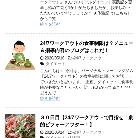
ークアウト』さんでのリアルダイエット実践記を更
新し始めて焼く1か月がたちましたが、お楽しみい
ただいていますでしょうか？ ★体験記は↓こちら↓
からご覧 …
続きを読む
24/7ワークアウトの食事制限は？メニュー
＆指導内容のブログはこれだ！
2020/05/16
-
24/7ワークアウト
ダイエット
こんにちは～ 今回は、パーソナルトレーニングジム
【24/7ワークアウト】の食事制限に関してお話しし
ていきたいと思います。 正直、ダイエットに食事制
限が必要なことくらい、誰しもわかってることだと
思うんで …
続きを読む
３０日目【24/7ワークアウトで目指せ！劇
的ビフォーアフター！】
2020/05/14
-
24/7ワークアウト
ダイエット
,
体験記