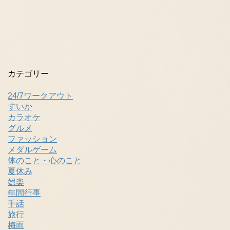
カテゴリー
24/7ワークアウト
すいか
カラオケ
グルメ
ファッション
メダルゲーム
体のこと・心のこと
夏休み
娯楽
年間行事
手話
旅行
梅雨