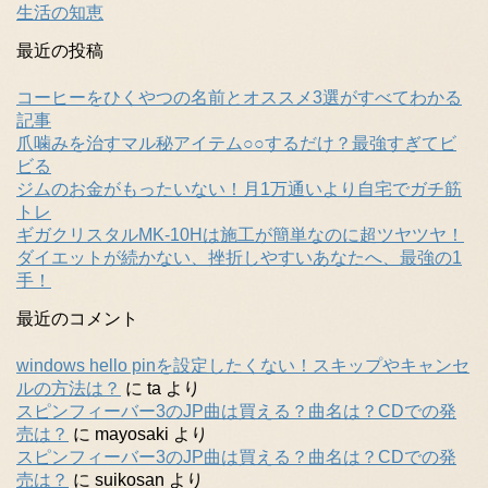
生活の知恵
最近の投稿
コーヒーをひくやつの名前とオススメ3選がすべてわかる
記事
爪噛みを治すマル秘アイテム○○するだけ？最強すぎてビ
ビる
ジムのお金がもったいない！月1万通いより自宅でガチ筋
トレ
ギガクリスタルMK-10Hは施工が簡単なのに超ツヤツヤ！
ダイエットが続かない、挫折しやすいあなたへ、最強の1
手！
最近のコメント
windows hello pinを設定したくない！スキップやキャンセ
ルの方法は？
に
ta
より
スピンフィーバー3のJP曲は買える？曲名は？CDでの発
売は？
に
mayosaki
より
スピンフィーバー3のJP曲は買える？曲名は？CDでの発
売は？
に
suikosan
より