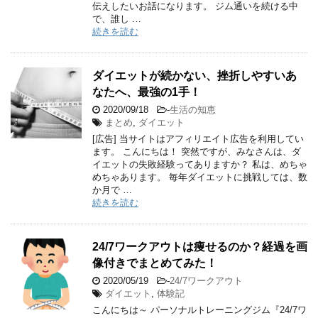
伝えしたいお話になります。 ジム通いを続ける中
で、誰し …
続きを読む
ダイエットが続かない、挫折しやすいあ
なたへ、最強の1手！
2020/09/18
-
生活の知恵
まとめ
,
ダイエット
[広告] 当サイトはアフィリエイト広告を利用してい
ます。 こんにちは！ 突然ですが、みなさんは、ダ
イエットの失敗経験ってありますか？ 私は、めちゃ
めちゃあります。 毎年ダイエットに挑戦しては、数
か月で …
続きを読む
24/7ワークアウトは痩せるのか？経過を画
像付きでまとめてみた！
2020/05/19
-
24/7ワークアウト
ダイエット
,
体験記
こんにちは～ パーソナルトレーニングジム『24/7ワ