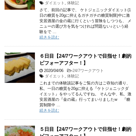
ダイエット
,
体験記
さて、前回の記事で、 ケトジェニックダイエット(1
日の糖質を20gに抑えるガチガチの糖質制限)中に激
安居酒屋の金の蔵に行くという冒険をしつつも、 メ
ニューの選び方を気をつければ問題ない♪という経
験をで …
続きを読む
６日目【24/7ワークアウトで目指せ！劇的
ビフォーアフター！】
2020/04/06
-
24/7ワークアウト
ダイエット
,
体験記
これまでの体験談記事をご覧の方はご存知の通り、
私、一日の糖質を20gに抑える『ケトジェニックダ
イエット』をやってるんですね。 そんな中、私、激
安居酒屋の『金の蔵』行ってまいりましたw 『糖
質制限中 …
続きを読む
５日目【24/7ワークアウトで目指せ！劇的