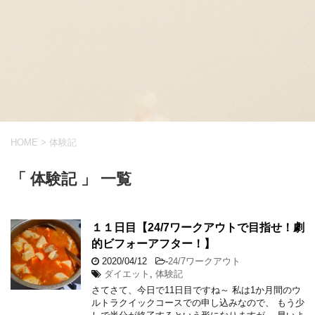
HOME
>
体験記
「 体験記 」 一覧
１１日目【24/7ワークアウトで目指せ！劇
的ビフォーアフター！】
2020/04/12
-
24/7ワークアウト
ダイエット
,
体験記
さてさて、今日で11日目ですね～ 私は1か月間のウ
ルトラクイックコースでの申し込みなので、 もう少