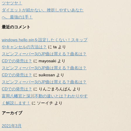
ツヤツヤ！
ダイエットが続かない、挫折しやすいあなた
へ、最強の1手！
最近のコメント
windows hello pinを設定したくない！スキップ
やキャンセルの方法は？
に
ta
より
スピンフィーバー3のJP曲は買える？曲名は？
CDでの発売は？
に
mayosaki
より
スピンフィーバー3のJP曲は買える？曲名は？
CDでの発売は？
に
suikosan
より
スピンフィーバー3のJP曲は買える？曲名は？
CDでの発売は？
に
りんごまろんぱん
より
富岡八幡宮と深川不動の違いとは？わかりやす
く解説します！
に
ソーイチ
より
アーカイブ
2021年3月