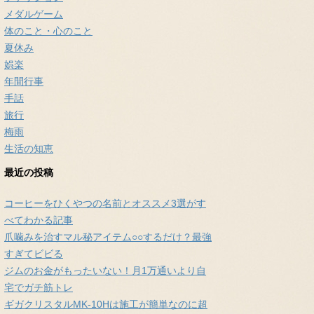
メダルゲーム
体のこと・心のこと
夏休み
娯楽
年間行事
手話
旅行
梅雨
生活の知恵
最近の投稿
コーヒーをひくやつの名前とオススメ3選がす
べてわかる記事
爪噛みを治すマル秘アイテム○○するだけ？最強
すぎてビビる
ジムのお金がもったいない！月1万通いより自
宅でガチ筋トレ
ギガクリスタルMK-10Hは施工が簡単なのに超