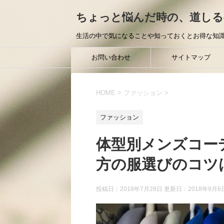
ちょっと悩んだ時の、道しる
生活の中で気になることや知っておくとお得な知識
お問い合わせ
サイトマップ
HOME
>
ファッション
>
ファッション
体型別メンズコー
方の服選びのコツ
投稿日：2018年7月28日 更新日：
2018年9月6